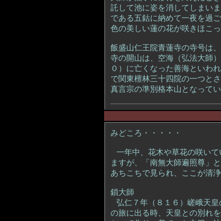
託して池に姿を消してしまいま
である五鈷に納めて一夜を過ご
色の美しい蓮の花が咲きほこっ
飯盛山仁王院青蓮寺の寺号は、
寺の開山は、空海（弘法大師）
０）に亡くなった善海といわれ
で関東檀林三十四院の一つとさ
真言宗の準別格本山となってい
みどころ・・・・・
一年中、花木や草花の咲いて
ますが、「南無大師遍照尊」と
あちこちで見られ、ここが清浄
鎖大師
弘仁７年（８１６）嵯峨天皇
の旅に出る時、天皇との別れを