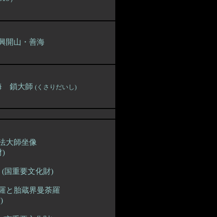
興開山・善海
海 鎖大師
(くさりだいし)
法大師坐像
)
(国重要文化財)
羅と胎蔵界曼荼羅
)