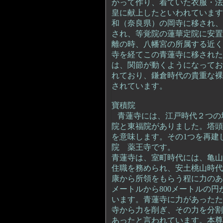
かって作り、着ていた衣服・法
皇に献上したといわれていま
和（奈良県）の岡寺に移され、
され、等覚院の蓮華定院に安置
離の時、八幡宮の所属する近く
寺を経てこの青蓮寺に移された
は、関節が動くようになってお
れており、鎌倉時代の貴重な裸
されています。
寶積院
青蓮寺には、江戸時代２つの
院と東福院がありました。塔頭
を意味します。その1つを再建
院 薬王寺です。
青蓮寺は、室町時代には、亀山
住職を務められ、安土桃山時代の
康から所領をもらう程に力のあ
メートルから800メートルの
います。青蓮寺に力があったた
寺から力を削ぎ、その力を分割
あったと言われています。本尊