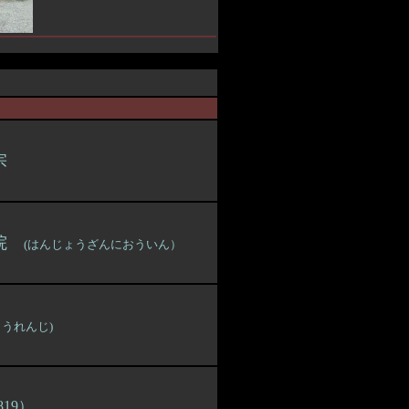
宗
王院
(はんじょうざんにおういん）
うれんじ)
19）