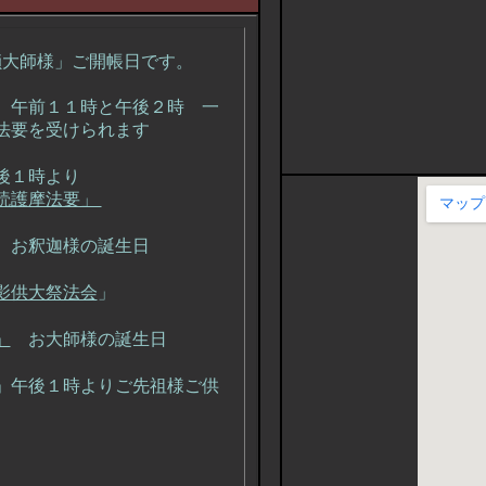
様」ご開帳日です。
 午前１１時と午後２時 一
法要を受けられます
後１時より
読護摩法要」
 お釈迦様の誕生日
影供大祭法会
」
」
お大師様の誕生日
」午後１時よりご先祖様ご供