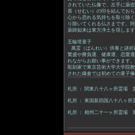
されていた仏像で、左手に薬壺
畏（せむい）の印を結んでおら
心から恐れる気持ちを取り除く
り除いてくれる仏さまです。阿
薬師如来は東方浄土を現します
五輪塔童子
萬霊（ばんれい）供養と諸祈
繁盛や勝負運、健康運、恋愛運
れながらお願い事ができます。
彫刻家で東京芸術大学大学院教
された鎌倉では初めての童子像
札所 ： 関東八十八ヶ所霊場 
札所 ： 東国新四国八十八ヶ
札所 ： 相州二十一ヶ所霊場