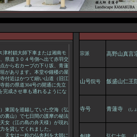
ス津村鎖大師下車または湘南モ
宗派
高野山真言
、県道３０４号側へ出て赤羽交
点から右カーブの下り坂、青蓮
垣があります。本堂や鐘楼の屋
寺付近はかつて細い山道（旧江
山号
飯盛山仁
院号
寺前の県道304号の開通に先立
通しを完成させ車も通れるようにな
寺号
青蓮寺
）東国を巡錫していた空海（弘
(
しょ
の裏山）で七日間の護摩の秘法
天女（江の島の弁天様）が現れ
力を貸してくれました。
、天女は一粒の仏舎利を大師に
創建
弘仁十年 （8