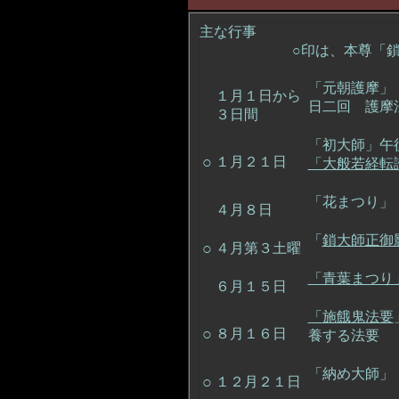
主な行事
○印は、本尊「鎖大師
「元朝護摩」
１月１日から
日二回 護摩
３日間
「初大師」午
○
１月２１日
「大般若経転
「花まつり」
４月８日
「
鎖大師正御
○
４月第３土曜
「青葉まつり
６月１５日
「施餓鬼法要
○
８月１６日
養する法要
「納め大師」
○
１２月２１日