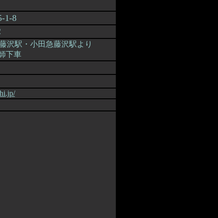
1-8
2
JR藤沢駅・小田急藤沢駅より
師下車
hi.jp/