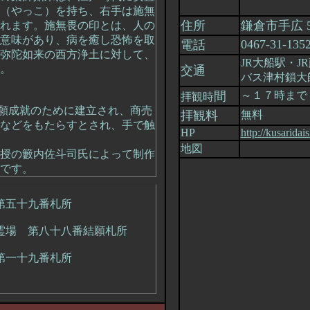
（やっこ）を持ち、右手は施無
住所
鎌倉市手広 5-
れます。施無畏の印とは、人の
意味があり、病を癒し恐怖を取
0467-31-135
電話
弥陀如来の西方浄土に対して、
JR大船駅・
。
交通
バス津村鎖大
間
～１７時まで
拝観時
願成就のために建立され、商売
拝観料
無料
などをもたらすとされ、手で触
HP
http://kusaridais
地図
授の籔内佐斗司氏によって制作
です。
第五十九番札所
所霊場 第八十八番結願札所
 第一十九番札所