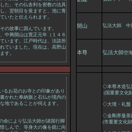
した。その仏舎利を密教の法具
し、翌朝目を覚ますと、池に青
ていたと伝えられます。
開山
弘法大師 中
その故事に因んでいます。
、中興開山は寛正元年（１４６
ています。江戸時代は、法談所
れていました。現在は、高野山
本尊
弘法大師
空
ます。
◇本尊木造弘
いるお花のお寺との印象があり
(国重要文化財
書かれた奉納旗と石仏が境内の
な地であることが伺えます。
◇大壇・礼盤 
◇金剛界曼荼
の命により弘法大師が諸国行脚
(市重要文化財
惜しんで、等身大の像を鏡に向