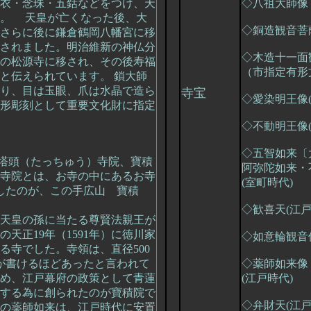
衣・念珠・五鈷などをつけ、天
◇八祖大師像 
す。 天皇が亡くなった後、大
◇銅造観音菩薩
さらに後に鎌倉鶴岡八幡宮に移
されました。明治維新の神仏分
◇木造十一面
の松源寺に移され、その後寿福
（市指定有形
と伝えられています。 鎖大師
り、目は玉眼、爪は水晶で造ら
寺宝
◇愛染明王像(
形彫刻として重要文化財に指定
◇不動明王像(
◇五智如来〔
塔頭（たっちゅう）寺院、寶積
阿弥陀如来・
寺院とは、お寺の中にあるお寺
(室町時代)
したのが、この手広山 寶積
◇歓喜天(江戸
天皇の孫に当たる尊賢法親王が
天正19年（1591年）に徳川家
◇如意輪観音像
る寺でした。寺領は、直径500
円が書けるほどあったと言われて
◇薬師如来像
め、江戸幕府の政策として青蓮
(江戸時代)
する為に創られたのが寶積院で
◇弁財天(江
の薬師如来は、江戸時代に安置