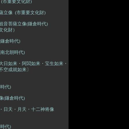
(市重要文化財)
立像 (市重要文化財)
観音菩薩立像(鎌倉時代)
文化財）
鎌倉時代)
南北朝時代)
大日如来・阿閦如来・宝生如来・
不空成就如来〕
時代)
(鎌倉時代)
・日天・月天・十二神将像
戸時代)