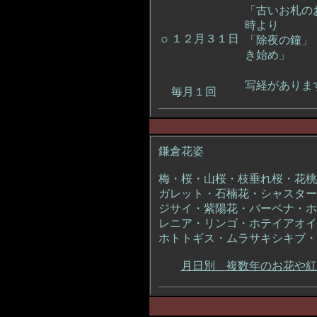
「古いお札の
時より
○
１２月３１日
「除夜の鐘」
き始め」
写経がありま
毎月１回
鎌倉花姿
梅・桜・山桜・枝垂れ桜・花桃
ガレット・石楠花・シャスター
ジサイ・紫陽花・バーベナ・ホ
レニア・リンゴ・ホテイアオイ
ホトトギス・ムラサキシキブ・
月日別 複数年のお花や紅