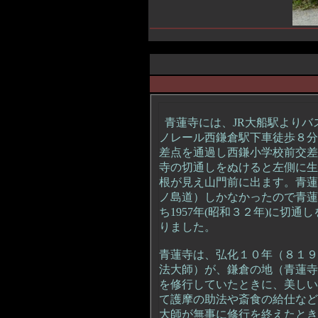
青蓮寺には、JR大船駅よりバ
ノレール西鎌倉駅下車徒歩８分
差点を通過し西鎌小学校前交差
寺の切通しをぬけると左側に生
根が見え山門前に出ます。青蓮
ノ島道）しかなかったので青蓮
ち1957年(昭和３２年)に切
りました。
青蓮寺は、弘化１０年（８１９
法大師）が、鎌倉の地（青蓮寺
を修行していたときに、美しい
て護摩の助法や斎食の給仕など
大師が無事に修行を終えたとき