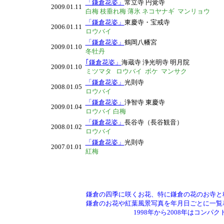
「鎌倉花姿」
常立寺 円覚寺
2009.01.11
白梅 枝垂れ梅 薄氷
ネコヤナギ マンリョウ
「鎌倉花姿」
東慶寺・宝戒寺
2006.01.11
ロウバイ
「鎌倉花姿」
鶴岡八幡宮
2009.01.10
冬牡丹
｢鎌倉花姿」
海蔵寺 浄光明寺 明月院
2009.01.10
ミツマタ ロウバイ ボケ マンサク
「鎌倉花姿」
光則寺
2008.01.05
ロウバイ
「鎌倉花姿」
浄智寺 東慶寺
2009.01.04
ロウバイ 白梅
「鎌倉花姿」
長谷寺（長谷観音）
2008.01.02
ロウバイ
「鎌倉花姿」
光則寺
2007.01.01
紅梅
鎌倉の四季に咲くお花、特に鎌倉の花のお寺と
鎌倉のお花や紅葉風景写真を年月日ごとに一覧
1998年から2008年はコン