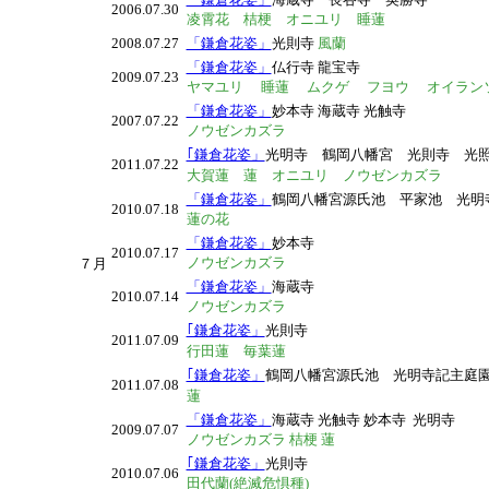
2006.07.30
凌霄花
桔梗 オニユリ 睡蓮
2008.07.27
「鎌倉花姿」
光則寺
風蘭
「鎌倉花姿」
仏行寺 龍宝寺
2009.07.23
ヤマユリ 睡蓮 ムクゲ フヨウ オイラン
「鎌倉花姿」
妙本寺 海蔵寺 光触寺
2007.07.22
ノウゼンカズラ
｢鎌倉花姿」
光明寺 鶴岡八幡宮 光則寺 光
2011.07.22
大賀蓮 蓮 オニユリ ノウゼンカズラ
「鎌倉花姿」
鶴岡八幡宮源氏池 平家池 光
2010.07.18
蓮の花
「鎌倉花姿」
妙本寺
2010.07.17
ノウゼンカズラ
７月
「鎌倉花姿」
海蔵寺
2010.07.14
ノウゼンカズラ
｢鎌倉花姿」
光則寺
2011.07.09
行田蓮 毎葉蓮
｢鎌倉花姿」
鶴岡八幡宮源氏池 光明寺記主
2011.07.08
蓮
「鎌倉花姿」
海蔵寺 光触寺 妙本寺 光明寺
2009.07.07
ノウゼンカズラ 桔梗 蓮
｢鎌倉花姿」
光則寺
2010.07.06
田代蘭(絶滅危惧種)