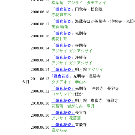
松葉菊 アジサイ タチアオイ
「鎌倉花姿」
円覚寺・松嶺院
2006.06.18
赤花瓢箪木
「鎌倉花姿」
海蔵寺ほか英勝寺・浄智寺・光照
2006.06.17
芙蓉 睡蓮
「鎌倉花姿」
光則寺
2006.06.16
梅花甘茶
「鎌倉花姿」
報国寺
2009.06.14
アジサイ ガクアジサイ
「鎌倉花姿」
浄妙寺
2009.06.14
アジサイ ガクアジサイ
2009.06.14
「鎌倉花姿」
明月院
アジサイ
｢鎌倉花姿」
光明寺 長勝寺
2011.06.13
６月
タチアオイ 泰山木
「鎌倉花姿」
光則寺
浄妙寺 長谷寺
2006.06.12
コケリンドウ
ほか
「鎌倉花姿」
明月院 東慶寺
海蔵寺
2010.06.10
花菖蒲 岩がらみ 皐月
「鎌倉花姿」
長谷寺
2009.06.10
アジサイ 花菖蒲
「鎌倉花姿」
東慶寺
2009.06.10
岩がらみ