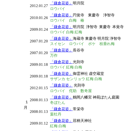
「鎌倉花姿」
明月院
2012.01.27
ロウバイ
「鎌倉花姿」
円覚寺 東慶寺 浄智寺
2010.01.26
ロウバイ 白梅 椿
「鎌倉花姿」
明月院 浄智寺 東慶寺 本覚寺
2009.01.24
ロウバイ 白梅 紅梅
「鎌倉花姿」
海蔵寺 東慶寺 明月院 浄智寺
2007.01.20
スイセン ロウバイ ボケ 枝垂れ梅
「鎌倉花姿」
長谷寺
2007.01.20
万作
「鎌倉花姿」
光則寺
2009.01.18
ロウバイ 紅梅 白梅
「鎌倉花姿」
御霊神社 虚空蔵堂
2009.01.18
サザンカ センリョウ 紅梅 白梅
「鎌倉花姿」
光則寺
2012.01.15
ロウバイ 侘助 数奇屋
「鎌倉花姿」
鶴岡八幡宮 神苑ぼたん庭園
2008.01.13
１
冬ぼたん
月
「鎌倉花姿」
常栄寺
2008.01.13
葉牡丹
「鎌倉花姿」
荏柄天神社
2009.01.12
紅梅 白梅