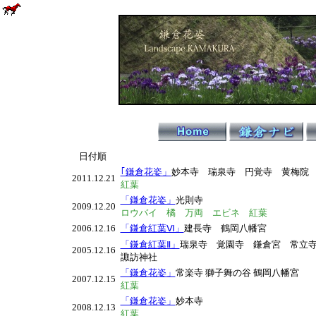
日付順
｢鎌倉花姿」
妙本寺 瑞泉寺 円覚寺 黄梅院
2011.12.21
紅葉
「鎌倉花姿」
光則寺
2009.12.20
ロウバイ 橘 万両 エビネ 紅葉
2006.12.16
「鎌倉紅葉Ⅵ」
建長寺 鶴岡八幡宮
「鎌倉紅葉Ⅱ」
瑞泉寺 覚園寺 鎌倉宮 常立
2005.12.16
諏訪神社
「鎌倉花姿」
常楽寺 獅子舞の谷 鶴岡八幡宮
2007.12.15
紅葉
「鎌倉花姿」
妙本寺
2008.12.13
紅葉