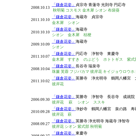
「鎌倉花姿」
貞宗寺 青蓮寺 光則寺 円応寺
2008.10.13
秋明菊 コスモス 金木犀 シオン 布袋葵
「鎌倉花姿」
海蔵寺 貞宗寺
2011.10.10
金木犀 シオン
「鎌倉花姿」
海蔵寺
2010.10.10
シオン 金木犀 桔梗
「鎌倉花姿」
海蔵寺
2009.10.09
シオン
「鎌倉花姿」
円応寺 浄智寺 東慶寺
2011.10.07
金木犀
すすき のぶどう ホトトギス 紫式
「鎌倉花姿」
長谷寺 瑞泉寺
2008.10.04
珠簾 芙蓉 フジバカマ 彼岸花 キイジョウロウ
「鎌倉花姿」
英勝寺
浄光明寺 鶴岡八幡宮
2
011.10.02
彼岸花
「鎌倉花姿」
英勝寺 浄智寺 長谷寺 成就院
2006.09.30
彼岸花 萩 シオン
ススキ
「鎌倉花姿」
浄妙寺 鶴岡八幡宮 泉の路 
2010.09.28
彼岸花 萩
「鎌倉花姿」
英勝寺 浄光明寺 海蔵寺 浄智寺
2008.09.27
彼岸花 シオン 紫式部 秋明菊
「鎌倉花姿」
東慶寺
2008.09.27