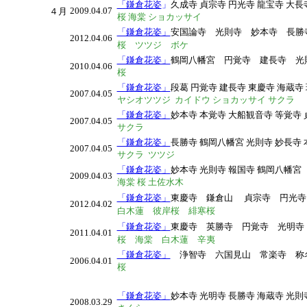
「鎌倉花姿
」
久成寺 貞宗寺 円光寺 龍宝寺 大長
2009.04.07
４月
桜 海棠 ショカッサイ
「鎌倉花姿」
安国論寺 光則寺 妙本寺 長
2012.04.06
桜 ツツジ ボケ
「鎌倉花姿」
鶴岡八幡宮 円覚寺 建長寺 光
2010.04.06
桜
「鎌倉花姿」
段葛 円覚寺 建長寺 東慶寺 海蔵寺
2007.04.05
ヤシオツツジ カイドウ ショカッサイ サクラ
「鎌倉花姿」
妙本寺 本覚寺 大船観音寺 等覚寺 
2007.04.05
サクラ
「鎌倉花姿」
長勝寺 鶴岡八幡宮 光則寺 妙長寺 
2007.04.05
サクラ ツツジ
「鎌倉花姿」
妙本寺 光則寺 報国寺 鶴岡八幡宮
2009.04.03
海棠 桜 土佐水木
「鎌倉花姿」
東慶寺 鎌倉山
貞宗寺 円光寺
2012.04.02
白木蓮 彼岸桜 緋寒桜
「鎌倉花姿」
東慶寺 英勝寺 円覚寺 光明寺
2011.04.01
桜 海棠 白木蓮 辛夷
「鎌倉花姿」
浄智寺 六国見山 常楽寺 称
2006.04.01
桜
「鎌倉花姿」
妙本寺 光明寺 長勝寺 海蔵寺 光則
2008.03.29