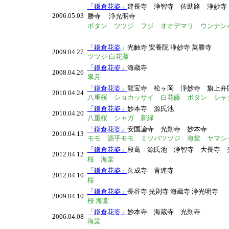
「鎌倉花姿」
建長寺
浄智寺 佐助路 浄妙寺
2006.05.03
勝寺
浄光明寺
ボタン ツツジ フジ オオデマリ ウンナン
「鎌倉花姿
」
光触寺 安養院 浄妙寺 英勝寺
2009.04.27
ツツジ 白花藤
「鎌倉花姿」
海蔵寺
2008.04.26
皐月
「鎌倉花姿」
龍宝寺 松ヶ岡 浄妙寺 旗上
2010.04.24
八重桜 ショカッサイ 白花藤 ボタン シャ
「鎌倉花姿」
妙本寺 源氏池
2010.04.20
八重桜 シャガ 新緑
「鎌倉花姿」
安国論寺 光則寺 妙本寺
2010.04.13
モモ 源平モモ ミツバツツジ 海棠 ヤマシ
「鎌倉花姿」
段葛 源氏池 浄智寺 大長寺 
2012.04.12
桜 海棠
「鎌倉花姿」
久成寺 青連寺
2012.04.10
桜
「鎌倉花姿」
長谷寺 光則寺 海蔵寺 浄光明寺
2009.04.10
桜 海棠
「鎌倉花姿
」
妙本寺 海蔵寺 光則寺
2006.04.08
海棠