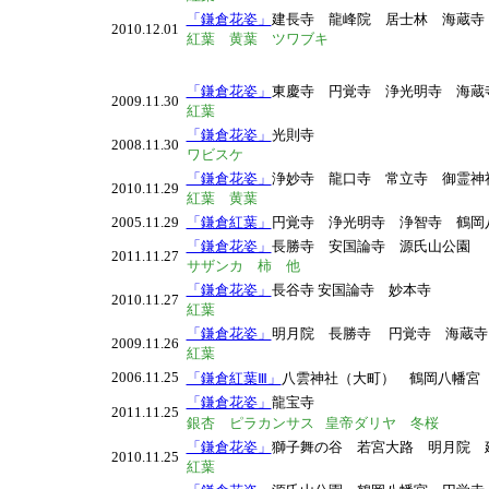
「鎌倉花姿」
建長寺 龍峰院 居士林 海蔵
2010.12.01
紅葉 黄葉
ツワブキ
「鎌倉花姿」
東慶寺 円覚寺 浄光明寺 海蔵
2009.11.30
紅葉
「鎌倉花姿」
光則寺
2008.11.30
ワビスケ
「鎌倉花姿」
浄妙寺 龍口寺 常立寺 御霊神
2010.11.29
紅葉 黄葉
2005.11.29
「鎌倉紅葉」
円覚寺 浄光明寺 浄智寺 鶴岡
「鎌倉花姿」
長勝寺 安国論寺 源氏山公園
2011.11.27
サザンカ 柿 他
「鎌倉花姿」
長谷寺 安国論寺 妙本寺
2010.11.27
紅葉
「鎌倉花姿」
明月院 長勝寺 円覚寺 海蔵
2009.11.26
紅葉
2006.11.25
「鎌倉紅葉Ⅲ」
八雲神社（大町） 鶴岡八幡宮
「
鎌倉花姿」
龍宝寺
2011.11.25
銀杏 ピラカンサス
皇帝ダリヤ 冬桜
「鎌倉花姿」
獅子舞の谷 若宮大路 明月院
2010.11.25
紅葉