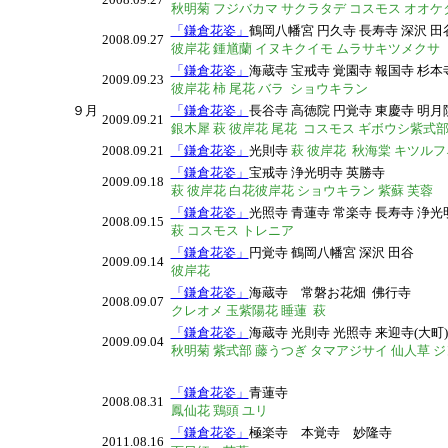
秋明菊 フジバカマ サクラタデ コスモス オオケ
「鎌倉花姿」
鶴岡八幡宮 円久寺 長寿寺 深沢 
2008.09.27
彼岸花 鍾馗蘭 イヌキクイモ ムラサキツメクサ
「鎌倉花姿」
海蔵寺 宝戒寺 覚園寺 報国寺 杉本
2009.09.23
彼岸花 柿 尾花 バラ ショウキラン
９月
「鎌倉花姿」
長谷寺 高徳院 円覚寺 東慶寺 明月
2009.09.21
銀木犀 萩 彼岸花 尾花
コスモス ギボウシ紫式
2008.09.21
「鎌倉花姿」
光則寺
萩 彼岸花 秋海棠 キツルフ
「鎌倉花姿」
宝戒寺 浄光明寺 英勝寺
2009.09.18
萩 彼岸花 白花彼岸花 ショウキラン 紫蘇 芙蓉
「鎌倉花姿」
光照寺 青蓮寺 常楽寺 長寿寺 浄
2008.09.15
萩 コスモス トレニア
「鎌倉花姿」
円覚寺 鶴岡八幡宮 深沢 田谷
2009.09.14
彼岸花
「鎌倉花姿」
海蔵寺 常磐お花畑 佛行寺
2008.09.07
クレオメ 玉紫陽花 睡蓮 萩
「鎌倉花姿」
海蔵寺 光則寺 光照寺 来迎寺(大町)
2009.09.04
秋明菊 紫式部 藤うつぎ タマアジサイ 仙人草 
「鎌倉花姿」
青蓮寺
2008.08.31
鳳仙花 鶏頭 ユリ
「鎌倉花姿」
極楽寺 本覚寺 妙隆寺
2011.08.16