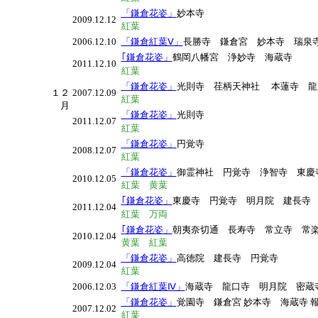
「鎌倉花姿」
妙本寺
2009.12.12
紅葉
2006.12.10
「鎌倉紅葉Ⅴ」
長勝寺 鎌倉宮 妙本寺 瑞泉
｢鎌倉花姿」
鶴岡八幡宮 浄妙寺 海蔵寺
2011.12.10
紅葉
「鎌倉花姿」
光則寺 荏柄天神社 本蓮寺 龍口
１２
2007.12.09
紅葉
月
「鎌倉花姿」
光則寺
2011.12.07
紅葉
「鎌倉花姿」
円覚寺
2008.12.07
紅葉
「鎌倉花姿」
御霊神社 円覚寺 浄智寺 東
2010.12.05
紅葉 黄葉
｢鎌倉花姿」
東慶寺 円覚寺 明月院 建長寺
2011.12.04
紅葉 万両
｢鎌倉花姿」
朝夷奈切通 長寿寺 常立寺 
2010.12.04
黄葉 紅葉
「鎌倉花姿」
高徳院 建長寺 円覚寺
2009.12.04
紅葉
2006.12.03
「鎌倉紅葉Ⅳ」
海蔵寺 龍口寺 明月院 密蔵
「鎌倉花姿」
覚園寺 鎌倉宮 妙本寺 海蔵寺 報
2007.12.02
紅葉