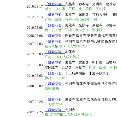
「鎌倉花姿」
九品寺 妙本寺 光明寺 建長
2010.03.17
ボケ 白木蓮 三椏 桃 雪柳 彼岸桜
「鎌倉花姿」
常立寺 光則寺 荏柄天神社 
2012.03.13
紅梅 白梅 枝垂れ梅
山茱萸
椿
「鎌倉花姿」
海蔵寺 光照寺 東慶寺 浄智
2010.03.08
梅 ミモザ 三椏 サンザシ 河津桜
2008.03.08
「鎌倉花姿」
円覚寺 瑞泉寺 英勝寺 寿福寺 海蔵
「鎌倉花姿」
光則寺 瑞泉寺 鶴岡八幡宮 鎌倉宮
2007.03.03
金花茶椿 ウメ カワヅザクラ
「鎌倉花姿」
本蓮寺
2012.03.03
紅梅 白梅
大銀杏乳根
「鎌倉花姿」
海蔵寺 東慶寺 明月院 白鷺池
2011.03.03
安国論寺 九品寺 本覚寺
紅梅 白梅 河津
「鎌倉花姿」
十二所果樹園 来迎寺(大町)
2010.03.03
梅林 ミモザ
「鎌倉花姿」
光則寺 青蓮寺 安国論寺 常立寺 円
2008.03.02
白梅 紅梅
「鎌倉花姿」
東慶寺 常立寺 安国論寺 荏柄天神
2007.02.25
ミモザ ウメ
「鎌倉花姿」
光則寺
2007.02.25
梅 金花茶椿つぼみ 緑萼 馬酔木