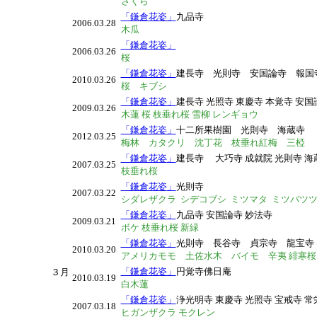
さくら
「鎌倉花姿」
九品寺
2006.03.28
木瓜
「鎌倉花姿」
2006.03.26
桜
「鎌倉花姿」
建長寺 光則寺 安国論寺 報
2010.03.26
桜 キブシ
「鎌倉花姿」
建長寺 光照寺 東慶寺 本覚寺 安国
2009.03.26
木蓮 桜 枝垂れ桜 雪柳 レンギョウ
「鎌倉花姿」
十二所果樹園 光則寺 海蔵寺
2012.03.25
梅林 カタクリ 沈丁花 枝垂れ紅梅 三椏
「鎌倉花姿
」
建長寺
大巧寺 成就院 光則寺 海
2007.03.25
枝垂れ桜
「鎌倉花姿
」
光則寺
2007.03.22
シダレザクラ シデコブシ ミツマタ ミツバツツジ
「鎌倉花姿」
九品寺 安国論寺 妙法寺
2009.03.21
ボケ 枝垂れ桜 新緑
「鎌倉花姿」
光則寺 長谷寺 貞宗寺 龍宝
2010.03.20
アメリカモモ 土佐水木 バイモ 辛夷 緋寒
「鎌倉花姿」
円覚寺佛日庵
３月
2010.03.19
白木蓮
「鎌倉花姿」
浄光明寺 東慶寺 光照寺 宝戒寺 常
2007.03.18
ヒガンザクラ モクレン