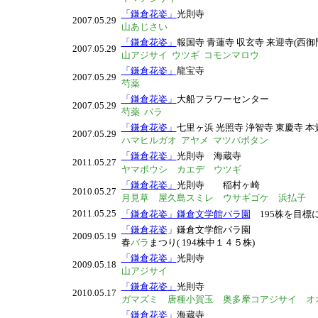
「鎌倉花姿」
光則寺
2007.05.29
山あじさい
「鎌倉花姿」
報国寺 青蓮寺 収玄寺 来迎寺(西御
2007.05.29
山アジサイ ウツギ コモンマロウ
「鎌倉花姿」
龍宝寺
2007.05.29
芍薬
「鎌倉花姿」
大船フラワーセンター
2007.05.29
芍薬 バラ
「鎌倉花姿」
七里ヶ浜
光照寺 浄智寺 東慶寺 本
2007.05.29
ハマヒルガオ
アヤメ マツバボタン
「鎌倉花姿」
光則寺 海蔵寺
2011.05.27
ヤマボウシ カエデ ウツギ
「鎌倉花姿」
光則寺
稲村ヶ崎
2010.05.27
月見草 屋久島スミレ ウサギゴケ
浜払子
2011.05.25
「鎌倉花姿」鎌倉文学館バラ園
195株を目標
「鎌倉花姿
」鎌倉文学館バラ園
2009.05.19
春
バラ
まつり( 194株中１４５株)
「鎌倉花姿」
光則寺
2009.05.18
山アジサイ
「鎌倉花姿」
光則寺
2010.05.17
ガマズミ 唐種小賀玉 奥多摩コアジサイ オ
「鎌倉花姿」
海蔵寺