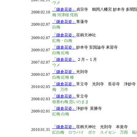
ウメ
「鎌倉花姿」
貞宗寺 鶴岡八幡宮 妙本寺 多聞院
2008.02.10
梅 河津桜 侘助
「鎌倉花姿」
青蓮寺
2009.02.07
白梅
「鎌倉花姿」
荏柄天神社
2009.02.07
紅梅・白梅
「鎌倉花姿」
妙本寺 安国論寺 来迎寺
2009.02.07
白梅 紅梅
「鎌倉花姿」
２月～１月
2007.02.07
ウメ
「鎌倉花姿」
光則寺
2009.02.07
白梅 紅梅 椿
「鎌倉花姿」
常立寺 光則寺 長谷寺 浄妙
2010.02.05
梅 万作
「鎌倉花姿」
常立寺
2008.02.03
枝垂れ梅 思いのまま
「鎌倉花姿」
浄妙寺 英勝寺
2009.02.01
紅梅 白梅
「鎌倉花姿」
荏柄天神社 光則寺 本覚寺
2010.01.31
紅白梅 ロウバイ ボケ スイセン 万両 福