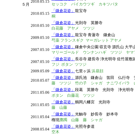
2010.05.15
セッコク
バイカウツギ カキツバタ
５月
「鎌倉花姿」
龍宝寺
2010.05.15
桐
「鎌倉花姿」
光則寺 英勝寺
2010.05.10
白花藤 アヤメ ツツジ
「鎌倉花姿」
龍宝寺 青蓮寺
鎌倉山
2009.05.10
芍薬 フランスギク マーガレット アヤメ
「鎌倉花姿」
鎌倉中央公園 収玄寺 源氏山 大平
2007.05.10
マリーゴールド ウンナンハギ ツツジ ヤマ
「鎌倉花姿」
長谷寺 建長寺 浄光明寺 佐竹屋敷
2007.05.10
フジ ボタン ツツジ
2009.05.09
「鎌倉花姿」
七里ヶ浜
浜昼顔
「鎌倉花姿」
源氏池 鎌倉山 笛田 仏行寺
2010.05.07
藤 ツツジ 竹の子 シャガ ナニワイバラ 
「鎌倉花姿」
段葛 英勝寺 光則寺 浄光明
2011.05.06
ボタン 白藤花 ツツジ
「鎌倉花姿」
鶴岡八幡宮 光則寺
2011.05.05
藤 山藤
「鎌倉花姿」
光触寺 妙長寺 妙本寺
2011.05.04
権現
躑躅 山藤 藤 シャガ
「鎌倉花姿」
光照寺参道
2008.05.04
空木