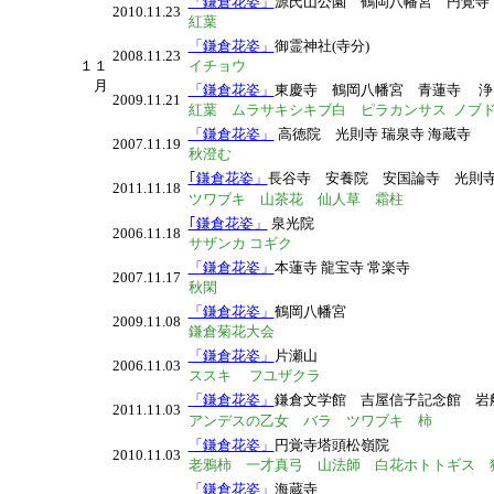
「鎌倉花姿」
源氏山公園 鶴岡八幡宮 円覚寺
2010.11.23
紅葉
「鎌倉花姿」
御霊神社(寺分)
2008.11.23
１１
イチョウ
月
「鎌倉花姿」
東慶寺 鶴岡八幡宮 青蓮寺 浄
2009.11.21
紅葉
ムラサキシキブ白
ピラカンサス
ノブド
「鎌倉花姿」
高徳院 光則寺 瑞泉寺
海蔵寺
2007.11.19
秋澄む
｢鎌倉花姿」
長谷寺 安養院 安国論寺 光則
2011.11.18
ツワブキ 山茶花 仙人草 霜柱
｢鎌倉花姿」
泉光院
2006.11.18
サザンカ コギク
「鎌倉花姿」
本蓮寺 龍宝寺 常楽寺
2007.11.17
秋閑
「鎌倉花姿」
鶴岡八幡宮
2009.11.08
鎌倉菊花大会
「鎌倉花姿」
片瀬山
2006.11.03
ススキ フユザクラ
「鎌倉花姿」
鎌倉文学館 吉屋信子記念館 
2011.11.03
アンデスの乙女 バラ ツワブキ 柿
「鎌倉花姿」
円覚寺塔頭松嶺院
2010.11.03
老鴉柿 一才真弓 山法師 白花ホトトギス 
「鎌倉花姿」
海蔵寺