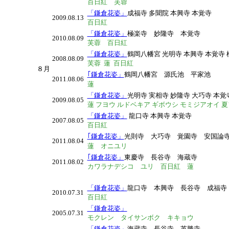
百日紅 芙蓉
「鎌倉花姿」
成福寺 多聞院 本興寺 本覚寺
2009.08.13
百日紅
「鎌倉花姿」
極楽寺 妙隆寺 本覚寺
2010.08.09
芙蓉 百日紅
「鎌倉花姿」
鶴岡八幡宮 光明寺 本興寺 本覚寺
2008.08.09
芙蓉 蓮 百日紅
８月
｢鎌倉花姿」
鶴岡八幡宮 源氏池 平家池
2011.08.06
蓮
「鎌倉花姿」
光明寺 実相寺 妙隆寺 大巧寺 本覚
2009.08.05
蓮 フヨウ ルドベキア ギボウシ モミジアオイ 夏
「鎌倉花姿」
龍口寺 本興寺 本覚寺
2007.08.05
百日紅
｢鎌倉花姿」
光則寺 大巧寺 覚園寺 安国
2011.08.04
蓮 オニユリ
｢鎌倉花姿」
東慶寺 長谷寺 海蔵寺
2011.08.02
カワラナデシコ ユリ 百日紅 蓮
「鎌倉花姿」
龍口寺 本興寺 長谷寺 成福
2010.07.31
百日紅
「鎌倉花姿」
2005.07.31
モクレン タイサンボク キキョウ
「鎌倉花姿」
海蔵寺 長谷寺 英勝寺