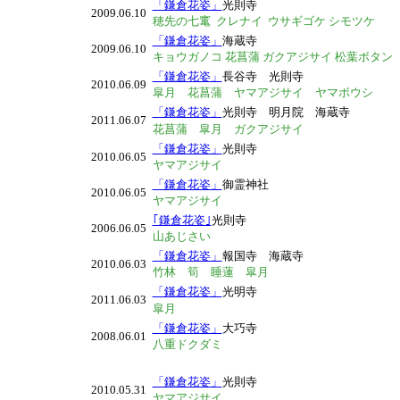
「鎌倉花姿」
光則寺
2009.06.10
穂先の七竃 クレナイ ウサギゴケ シモツケ
「鎌倉花姿」
海蔵寺
2009.06.10
キョウガノコ 花菖蒲 ガクアジサイ 松葉ボタン
「鎌倉花姿」
長谷寺 光則寺
2010.06.09
皐月 花菖蒲 ヤマアジサイ
ヤマボウシ
「鎌倉花姿」
光則寺 明月院 海蔵寺
2011.06.07
花菖蒲 皐月 ガクアジサイ
「鎌倉花姿」
光則寺
2010.06.05
ヤマアジサイ
「鎌倉花姿」
御霊神社
2010.06.05
ヤマアジサイ
｢鎌倉花姿｣
光則寺
2006.06.05
山あじさい
「鎌倉花姿」
報国寺 海蔵寺
2010.06.03
竹林 筍 睡蓮 皐月
「鎌倉花姿」
光明寺
2011.06.03
皐月
「鎌倉花姿」
大巧寺
2008.06.01
八重ドクダミ
「鎌倉花姿」
光則寺
2010.05.31
ヤマアジサイ