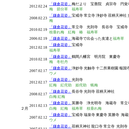
「鎌倉花姿」
梅だより 宝善院 貞宗寺 円覚
2012.02.24
梅 節分草 福寿草
「鎌倉花姿」
宝戒寺 常立寺 浄妙寺 荏柄天神社 
2008.02.23
梅
「鎌倉花姿」
常立寺 光則寺 長谷寺 宝戒
2010.02.19
枝垂れ梅 紅梅 椿 福寿草
2006.02.19
「鎌倉花姿」
海蔵寺で出会った友達と
福寿草
「鎌倉花姿」
宝戒寺
2012.02.18
福寿草
「鎌倉花姿」
鶴岡八幡宮 明月院 東慶寺
2010.02.18
梅 冬牡丹
「鎌倉花姿」
浄妙寺 光触寺 十二所果樹園 報国
2007.02.17
ウメ
「鎌倉花姿」
光則寺
2012.02.17
紅梅 紅侘助 姫侘助 蝋梅
「鎌倉花姿」
長谷寺 光則寺 荏柄天神社
2008.02.17
白梅 紅梅
「鎌倉花姿」
英勝寺 浄光明寺 海蔵寺 常
2011.02.13
２月
白梅 紅梅 福寿草 枝垂れ梅
「鎌倉花姿」
宝戒寺 瑞泉寺 東慶寺 英勝寺 海
2007.02.12
ウメ
「鎌倉花姿」
荏柄天神社 龍口寺 常立寺 光則寺
2007.02.11