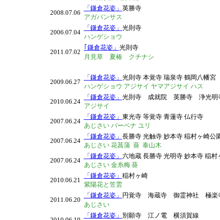
「鎌倉花姿」
英勝寺
2008.07.06
アガパンサス
「鎌倉花姿」
光則寺
2006.07.04
ハンゲショウ
｢鎌倉花姿」
光則寺
2011.07.02
月見草 夏椿 クチナシ
「鎌倉花姿」
光則寺 本覚寺 瑞泉寺 鶴岡八幡宮
2009.06.27
ハンゲショウ アジサイ ヤマアジサイ ハス
「鎌倉花姿」
光則寺 成就院 英勝寺 浄光
2010.06.24
アジサイ
「鎌倉花姿」
東光寺 等覚寺 青蓮寺 仏行寺
2007.06.24
あじさい バーベナ ユリ
「鎌倉花姿」
長勝寺 光触寺 妙本寺 稲村ヶ崎公
2007.06.24
あじさい 花菖蒲 葵 泰山木
「鎌倉花姿」
六地蔵 長勝寺 光明寺 妙本寺 稲
2007.06.24
あじさい 金糸梅 葵
「鎌倉花姿」
稲村ヶ崎
2010.06.21
紫陽花と笠雲
「鎌倉花姿」
円覚寺 海蔵寺 御霊神社 極
2011.06.20
あじさい
「鎌倉花姿」
別願寺 江ノ電 横須賀線
2010.06.19