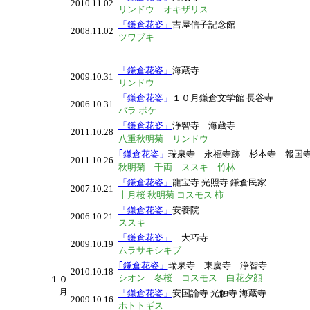
2010.11.02
リンドウ オキザリス
「鎌倉花姿」
吉屋信子記念館
2008.11.02
ツワブキ
「鎌倉花姿」
海蔵寺
2009.10.31
リンドウ
「鎌倉花姿」
１０月鎌倉文学館 長谷寺
2006.10.31
バラ ボケ
「鎌倉花姿」
浄智寺 海蔵寺
2011.10.28
八重秋明菊 リンドウ
｢鎌倉花姿」
瑞泉寺 永福寺跡 杉本寺 報
2011.10.26
秋明菊 千両 ススキ 竹林
「鎌倉花姿」
龍宝寺 光照寺 鎌倉民家
2007.10.21
十月桜 秋明菊 コスモス 柿
「鎌倉花姿」
安養院
2006.10.21
ススキ
「鎌倉花姿」
大巧寺
2009.10.19
ムラサキシキブ
｢鎌倉花姿」
瑞泉寺 東慶寺 浄智寺
2010.10.18
シオン 冬桜 コスモス 白花夕顔
１０
月
「鎌倉花姿」
安国論寺 光触寺 海蔵寺
2009.10.16
ホトトギス