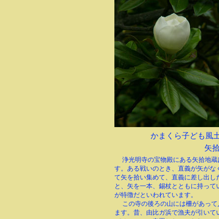
かまくら子ども風
矢
浄光明寺の宝物殿にある矢拾地蔵
す。ある戦いのとき、直義が矢がな
て矢を拾い集めて、直義に差し出し
と、矢を一本、錫杖とともに持って
が特徴だといわれています。
この寺の後ろの山には柵があって
ます。昔、由比ガ浜で漁夫が引いて