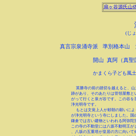
扇ヶ谷源氏山
(じ
真言宗泉涌寺派 準別格本山 
開山 真阿（真
かまくら子ども風
英勝寺の前の踏切を越えると、山
跡があり、そのあたりは管領屋敷と
がって行くと泉ガ谷です。この谷を
浄光明寺です。
もとは文覚上人が頼朝の願いによ
が浄光明寺という寺にしました。国
鎌倉では古い建物といわれる阿弥陀
この寺の不動堂には八坂不動明王が
、八坂の五重塔が皇居の方に向いて