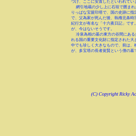
づけ、ここに安置したといわれてい
網引地蔵の少し上に石垣で囲まれ
りっぱな宝篋印塔で、国の史跡に指
で、父為家が死んだ後、執権北条時
紀行文が有名な「十六夜日記」です
が、今はないそうです。
冷泉為相の墓の東方の谷間にある
れる国の重要文化財に指定された大
中でも珍しく大きなもので、前は、
が、多宝塔の長者覚賢という僧の墓
(C) Copyright Ricky Ao