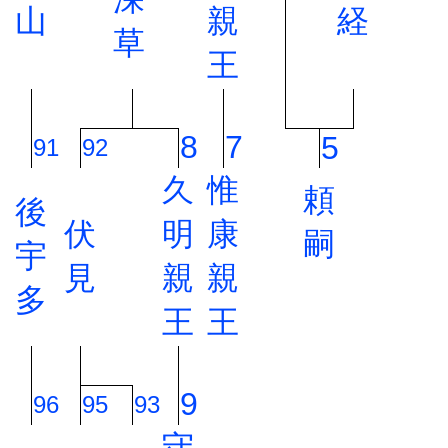
山
親
経
草
王
8
7
5
91
92
久
惟
頼
後
伏
明
康
嗣
宇
見
親
親
多
王
王
9
96
95
93
守