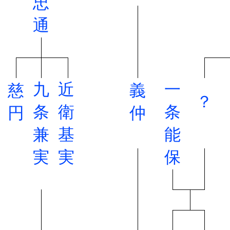
忠
通
九
近
一
慈
義
？
条
衛
条
円
仲
兼
基
能
実
実
保