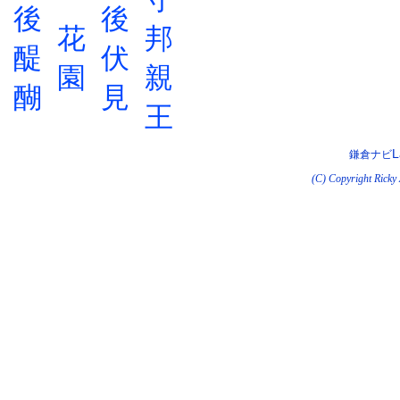
後
後
花
邦
醍
伏
園
親
醐
見
王
L
鎌倉ナビ
(C) Copyright Ricky 