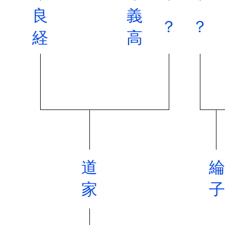
良
義
？
？
経
高
道
綸
家
子