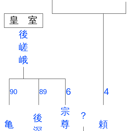
皇 室
後
嵯
峨
6
4
90
89
宗
？
後
亀
尊
頼
深