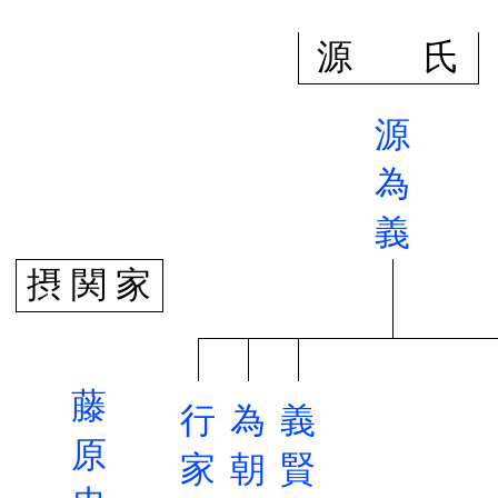
源 氏
源
為
義
摂 関 家
藤
行
為
義
原
家
朝
賢