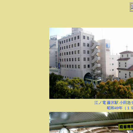
江ノ電 藤沢駅 小田
昭和49年（１